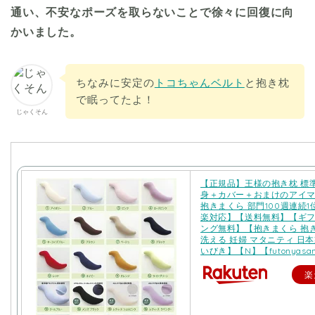
通い、不安なポーズを取らないことで徐々に回復に向
かいました。
ちなみに安定の
トコちゃんベルト
と抱き枕
で眠ってたよ！
じゃくそん
【正規品】王様の抱き枕 標
身＋カバー＋おまけのアイ
抱きまくら 部門100週連続1
楽対応】【送料無料】【ギ
ング無料】【抱きまくら 抱き
洗える 妊婦 マタニティ 日本
いびき】【N】【futonyasa
楽