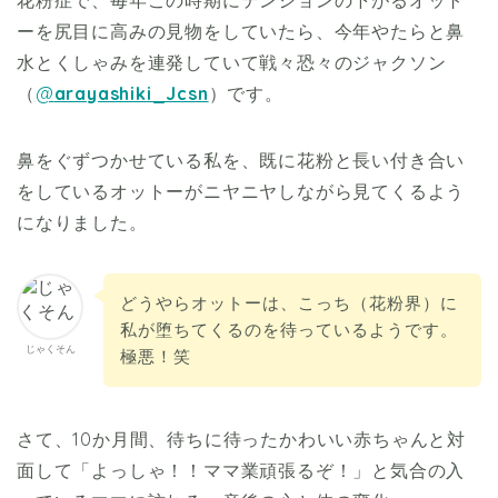
花粉症で、毎年この時期にテンションの下がるオット
ーを尻目に高みの見物をしていたら、今年やたらと鼻
水とくしゃみを連発していて戦々恐々のジャクソン
（
@
arayashiki_Jcsn
）です。
鼻をぐずつかせている私を、既に花粉と長い付き合い
をしているオットーがニヤニヤしながら見てくるよう
になりました。
どうやらオットーは、こっち（花粉界）に
私が堕ちてくるのを待っているようです。
じゃくそん
極悪！笑
さて、10か月間、待ちに待ったかわいい赤ちゃんと対
面して「よっしゃ！！ママ業頑張るぞ！」と気合の入