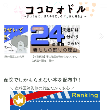
M
E
N
U
夫婦の事
悔 】保険の見直しの大事
【９割解決】妻の地雷が分からない…そん
な夫達へ贈る、妻の...
産院でしかもらえない本を配布中！
＼ 産科医師監修の雑誌だから安心 ／