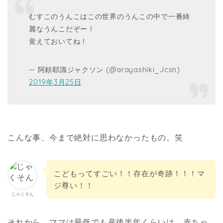
むすこのうんこはこの世界のうんこの中で一番綺
麗なうんこだぞー！
覚えておいてね！
— 阿頼耶識ジャクソン (@arayashiki_Jcsn)
2019年3月25日
こんな事、今まで絶対に思わなかったもの。笑
こどもってすごい！！存在が奇跡！！！マ
ジ尊い！！
じゃくそん
それから、
ママは最低でも産後半年くらいは、赤ちゃ